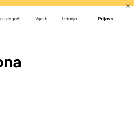
ni izlagači
Vijesti
Izdanja
Prijave
rona