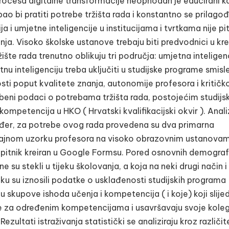
rocesa digitalne transformacije neophodan je educirani k
o bi pratiti potrebe tržišta rada i konstantno se prilago
a i umjetne inteligencije u institucijama i tvrtkama nije pi
ja. Visoko školske ustanove trebaju biti predvodnici u kre
ište rada trenutno oblikuju tri područja: umjetna inteligenc
etnu inteligenciju treba uključiti u studijske programe smis
ti poput kvalitete znanja, autonomije profesora i kritičk
užbeni podaci o potrebama tržišta rada, postojećim studijs
petencija u HKO ( Hrvatski kvalifikacijski okvir ). Analiz
ođer, za potrebe ovog rada provedena su dva primarna
lučajnom uzorku profesora na visoko obrazovnim ustanova
 upitnik kreiran u Google Formsu. Pored osnovnih demograf
e su stekli u tijeku školovanja, a koja na neki drugi način i
iku su iznosili podatke o usklađenosti studijskih programa
u skupove ishoda učenja i kompetencija ( i koje) koji slije
be za određenim kompetencijama i usavršavaju svoje koleg
zultati istraživanja statistički se analiziraju kroz različit