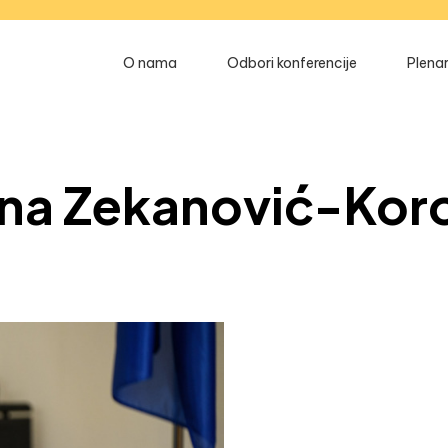
O nama
Odbori konferencije
Plenar
ljana Zekanović-Ko