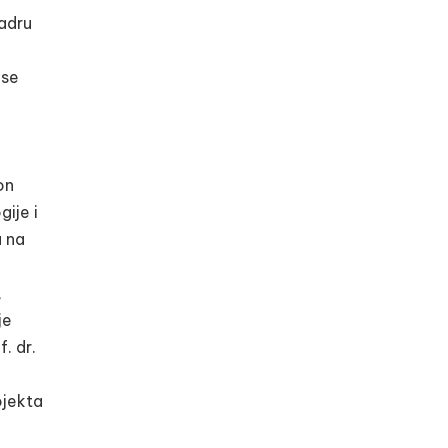
Zadru
 se
on
ije i
a na
,
je
. dr.
ojekta