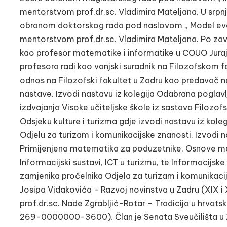
mentorstvom prof.dr.sc. Vladimira Mateljana. U srpnj
obranom doktorskog rada pod naslovom „ Model eva
mentorstvom prof.dr.sc. Vladimira Mateljana. Po za
kao profesor matematike i informatike u COUO Juraj
profesora radi kao vanjski suradnik na Filozofskom fak
odnos na Filozofski fakultet u Zadru kao predavač n
nastave. Izvodi nastavu iz kolegija Odabrana poglav
izdvajanja Visoke učiteljske škole iz sastava Filozof
Odsjeku kulture i turizma gdje izvodi nastavu iz kole
Odjelu za turizam i komunikacijske znanosti. Izvodi 
Primijenjena matematika za poduzetnike, Osnove mat
Informacijski sustavi, ICT u turizmu, te Informacijske 
zamjenika pročelnika Odjela za turizam i komunikacijs
Josipa Vidakovića - Razvoj novinstva u Zadru (XIX i
prof.dr.sc. Nade Zgrabljić-Rotar – Tradicija u hrvatsk
269-0000000-3600). Član je Senata Sveučilišta u Z