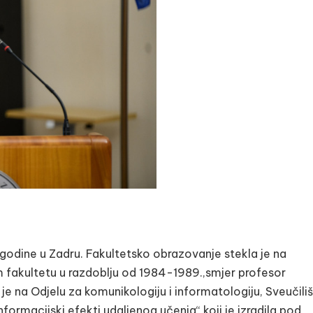
 godine u Zadru. Fakultetsko obrazovanje stekla je na
fakultetu u razdoblju od 1984-1989.,smjer profesor
e na Odjelu za komunikologiju i informatologiju, Sveučiliš
rmacijski efekti udaljenog učenja“ koji je izradila pod