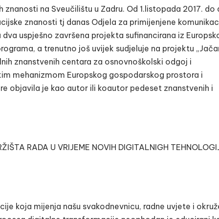
h znanosti na Sveučilištu u Zadru. Od 1.listopada 2017. do
acijske znanosti tj danas Odjela za primijenjene komunikac
 u dva uspješno završena projekta sufinancirana iz Europsk
programa, a trenutno još uvijek sudjeluje na projektu „Jača
nih znanstvenih centara za osnovnoškolski odgoj i
jskim mehanizmom Europskog gospodarskog prostora i
e objavila je kao autor ili koautor pedeset znanstvenih i
IŠTA RADA U VRIJEME NOVIH DIGITALNIGH TEHNOLOGIJ
ije koja mijenja našu svakodnevnicu, radne uvjete i okruže