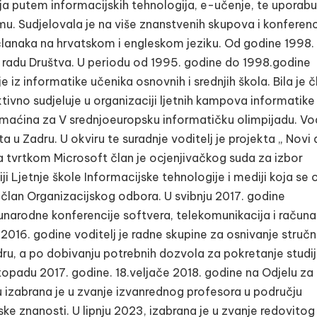
ija putem informacijskih tehnologija, e-učenje, te uporabu
mu. Sudjelovala je na više znanstvenih skupova i konferenc
 članaka na hrvatskom i engleskom jeziku. Od godine 1998. 
 u radu Društva. U periodu od 1995. godine do 1998.godine
iz informatike učenika osnovnih i srednjih škola. Bila je č
ivno sudjeluje u organizaciji ljetnih kampova informatike
omaćina za V srednjoeuropsku informatičku olimpijadu. Vod
ta u Zadru. U okviru te suradnje voditelj je projekta „ Novi
a tvrtkom Microsoft član je ocjenjivačkog suda za izbor
ji Ljetnje škole Informacijske tehnologije i mediji koja se 
 član Organizacijskog odbora. U svibnju 2017. godine
arodne konferencije softvera, telekomunikacija i računa
 2016. godine voditelj je radne skupine za osnivanje struč
adru, a po dobivanju potrebnih dozvola za pokretanje studi
stopadu 2017. godine. 18.veljače 2018. godine na Odjelu za
u izabrana je u zvanje izvanrednog profesora u području
ke znanosti. U lipnju 2023, izabrana je u zvanje redovitog