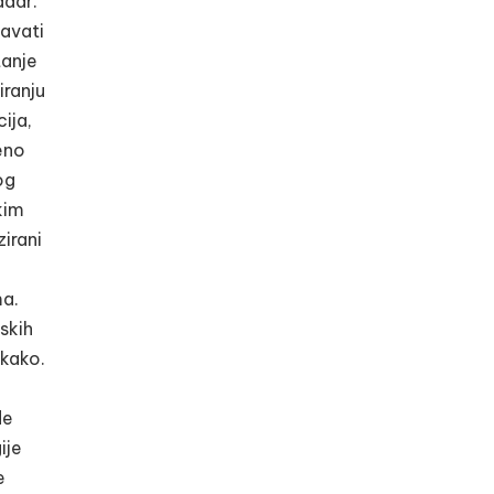
adar.
đavati
tanje
iranju
ija,
leno
og
kim
irani
ma.
skih
 kako.
de
ije
e