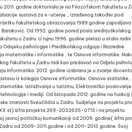
u 2011. godine doktorirala je na Filozofskom fakultetu u 
luacije sustava za e-učenje „ izrađenog također pod
vršetku fakultetskog obrazovanja 1989.godine zapošljava
 Baraković. Od 1992. godine pored posla srednjoškolskog
ultetu u Zadru. U rujnu 1996. godine prelazi u stalni radni
a Odsjeku psihologije i Predškolskog odgoja i Razredne
lja matematike i informatike , te Osnove informatike. Nak
skog fakulteta u Zadru radi kao predavač na Odjelu psiholog
gija Informatika. 2012. godine izabrana je u zvanje docent
nastavu iz kolegija Osnove informatike, Osnove statistike,
ematike, Istraživanja u turizmu, Elektroničko poslovanje
tehnologije i mediji. Od listopada 2012. godine na funkciji 
ke znanosti Sveučilišta u Zadru. Sudjeluje na projektu prof
 XX st) šifra projekta 269-2032635-0713 i na projektu
oj javnoj političkoj komunikaciji od 2009. godine( šifra pr
adru od 2009-2011.godine i od 2011-2013 godine. Svoj