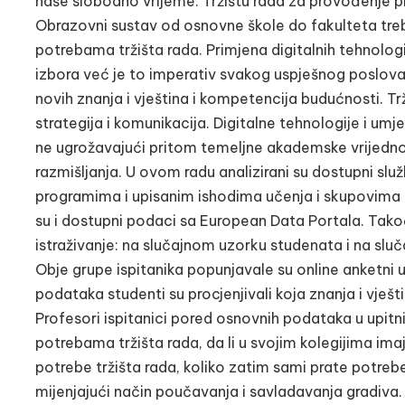
naše slobodno vrijeme. Tržištu rada za provođenje p
Obrazovni sustav od osnovne škole do fakulteta treba
potrebama tržišta rada. Primjena digitalnih tehnologij
izbora već je to imperativ svakog uspješnog poslovan
novih znanja i vještina i kompetencija budućnosti. Trž
strategija i komunikacija. Digitalne tehnologije i umj
ne ugrožavajući pritom temeljne akademske vrijednos
razmišljanja. U ovom radu analizirani su dostupni sl
programima i upisanim ishodima učenja i skupovima kom
su i dostupni podaci sa European Data Portala. Tak
istraživanje: na slučajnom uzorku studenata i na s
Obje grupe ispitanika popunjavale su online anketni
podataka studenti su procjenjivali koja znanja i vještin
Profesori ispitanici pored osnovnih podataka u upitn
potrebama tržišta rada, da li u svojim kolegijima imaj
potrebe tržišta rada, koliko zatim sami prate potre
mijenjajući način poučavanja i savladavanja gradiva. Re