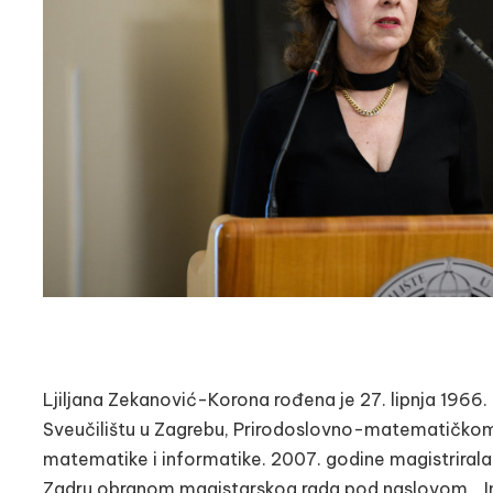
Ljiljana Zekanović-Korona rođena je 27. lipnja 1966.
Sveučilištu u Zagrebu, Prirodoslovno-matematičkom 
matematike i informatike. 2007. godine magistrirala j
Zadru obranom magistarskog rada pod naslovom „ Info