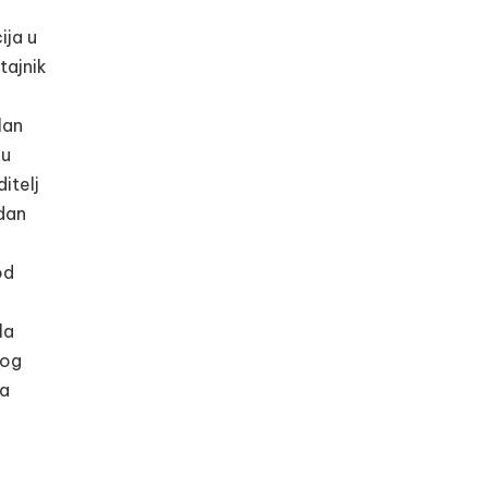
ija u
tajnik
lan
 u
itelj
 dan
od
la
nog
ja