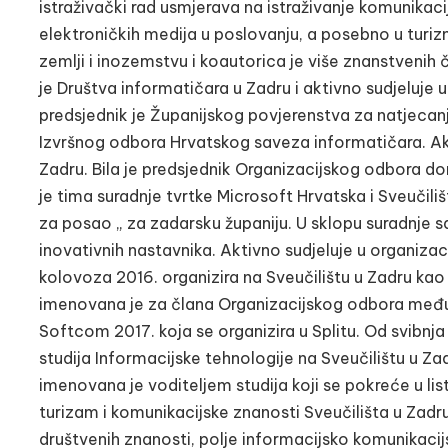
istraživački rad usmjerava na istraživanje komunikac
elektroničkih medija u poslovanju, a posebno u turiz
zemlji i inozemstvu i koautorica je više znanstvenih
je Društva informatičara u Zadru i aktivno sudjeluje
predsjednik je Županijskog povjerenstva za natjecanje 
Izvršnog odbora Hrvatskog saveza informatičara. Akt
Zadru. Bila je predsjednik Organizacijskog odbora d
je tima suradnje tvrtke Microsoft Hrvatska i Sveučiliš
za posao „ za zadarsku županiju. U sklopu suradnje s
inovativnih nastavnika. Aktivno sudjeluje u organizaci
kolovoza 2016. organizira na Sveučilištu u Zadru kao
imenovana je za člana Organizacijskog odbora međun
Softcom 2017. koja se organizira u Splitu. Od svibnja
studija Informacijske tehnologije na Sveučilištu u Z
imenovana je voditeljem studija koji se pokreće u li
turizam i komunikacijske znanosti Sveučilišta u Zadr
društvenih znanosti, polje informacijsko komunikacijs