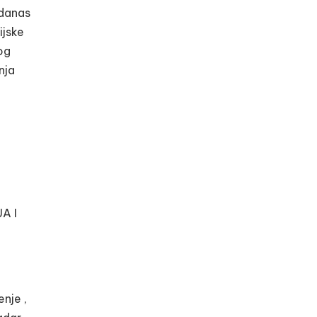
 danas
ijske
og
nja
A I
nje ,